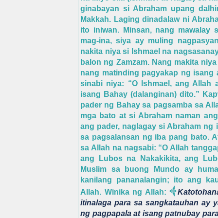
ginabayan si Abraham upang dalhin
Makkah. Laging dinadalaw ni Abraha
ito iniwan. Minsan, nang mawalay
mag-ina, siya ay muling nagpasya
nakita niya si Ishmael na nagsasana
balon ng Zamzam. Nang makita niya s
nang matinding pagyakap ng isang 
sinabi niya: “O Ishmael, ang Allah
isang Bahay (dalanginan) dito.” Ka
pader ng Bahay sa pagsamba sa Allah
mga bato at si Abraham naman ang
ang pader, naglagay si Abraham ng 
sa pagsalansan ng iba pang bato. A
sa Allah na nagsabi: “O Allah tangga
ang Lubos na Nakakikita, ang Lub
Muslim sa buong Mundo ay humah
kanilang pananalangin; ito ang 
Allah. Winika ng Allah:
Katotohan
itinalaga para sa sangkatauhan ay y
ng pagpapala at isang patnubay para 