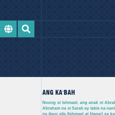
ANG KA′BAH
Noong si Ishmael, ang anak ni Abrah
Abraham na si Sarah ay labis na nan
na ilayo sila (Ishmael at Hagar) sa k