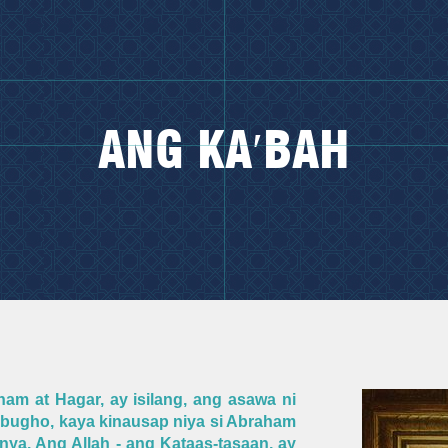
ANG KA′BAH
am at Hagar, ay isilang, ang asawa ni
ibugho, kaya kinausap niya si Abraham
anya. Ang Allah - ang Kataas-tasaan, ay