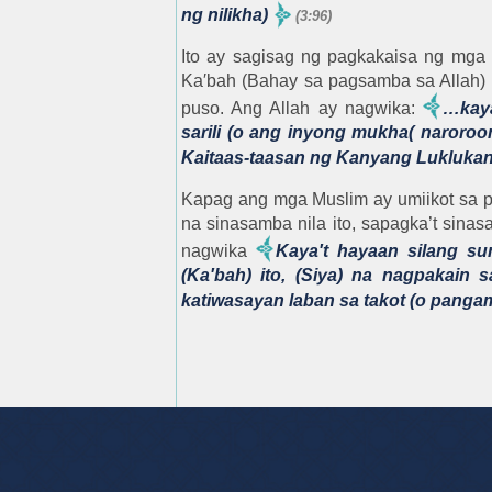
ng nilikha)
(3:96)
Ito ay sagisag ng pagkakaisa ng mg
Ka′bah (Bahay sa pagsamba sa Allah) 
puso. Ang Allah ay nagwika:
…kaya
sarili (o ang inyong mukha( naroroo
Kaitaas-taasan ng Kanyang Luklukan
Kapag ang mga Muslim ay umiikot sa p
na sinasamba nila ito, sapagka’t sinas
nagwika
Kaya′t hayaan silang s
(Ka′bah) ito, (Siya) na nagpakain 
katiwasayan laban sa takot (o panga