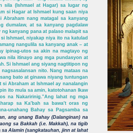
 sila (Ishmael at Hagar) sa lugar ng
m si Hagar at Ishmael kung saan niya
 si Abraham nang matagal sa kanyang
ng dumalaw, at sa kanyang pagdalaw
y ng kanyang pana at palaso malapit sa
i Ishmael, niyakap niya ito na katulad
amang nangulila sa kanyang anak – at
 ay ipinag-utos sa akin na magtayo ng
pwa nila itinayo ang mga pundasyon at
. Si Ishmael ang siyang nagtitipon ng
 nagsasalansan nito. Nang mataas na
isang bato at ginawa niyang tuntungan
t si Abraham at Ishmael ay nanalangin
pin ito mula sa amin, katotohanan Ikaw
os na Nakaririnig.”Ang lahat ng mga
arap sa Ka′bah sa bawa′t oras ng
kauna-unahang Bahay sa Pagsamba sa
an, ang unang Bahay (Dalanginan) na
aong sa Bakkah (i.e. Makkah), na tigib
sa Alamin (sangkatauhan, jinn at lahat