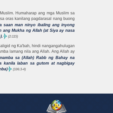
a Muslim. Humaharap ang mga Muslim sa
sa oras kanilang pagdarasal nang buong
 saan man ninyo ibaling ang inyong
n ang Mukha ng Allah (at Siya ay nasa
).
(2:115)
aligid ng Ka′bah, hindi nangangahulugan
amba lamang nila ang Allah. Ang Allah ay
umamba sa (Allah) Rabb ng Bahay na
sa kanila laban sa gutom at nagbigay
mba)
(106:3-4)