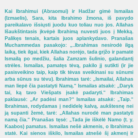
Kai Ibrahimui (Abraomui) ir Hadžar gimė Ismailas
(Izmaelis), Sara, kita Ibrahimo žmona, iš pavydo
pareikalavo išsiųsti juodu kuo toliau nuo jos. Allahas
Išaukštintasis įkvėpė Ibrahimą nuvesti juos į Mekką.
Palikęs tenais, kartais juos aplankydavo. Pranašas
Muchammedas pasakojo: „..Ibrahimas nesirodė ilgą
laiką, tiek ilgai, kiek Allahas norėjo, tada grįžo ir pamatė
Ismailą po medžiu, šalia Zamzam šulinio, galandantį
strėles. Ismailas, pamatęs tėvą, pakilo jį sutikti (ir jie
pasisveikino taip, kaip tik tėvas sveikinasi su sūnumi
arba sūnus su tėvu). Ibrahimas tarė: „Ismailai, Allahas
man liepė čia pastatyti Namą.“ Ismailas atsakė: „Daryk
tai, ką tavo Viešpats įsakė padaryti.“ Ibrahimas
paklausė: „Ar padėsi man?“ Ismailas atsakė: „Taip.“
Ibrahimas, rodydamas į nedidelę kalvą, aukštesnę nei
ją supanti žemė, tarė: „Allahas nurodė man pastatyti
namą čia.“ Pranašas tęsė: „Tada jie iškėlė Namo (t. y.
Kaabos) pamatus. Ismailas nešė akmenis, o Ibrahimas
statė. Kai sienos iškilo, Ismailas atnešė šį akmenį ir