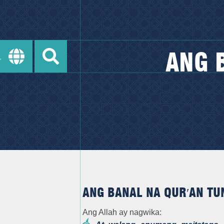
ANG 
ANG BANAL NA QUR′AN T
Ang Allah ay nagwika: