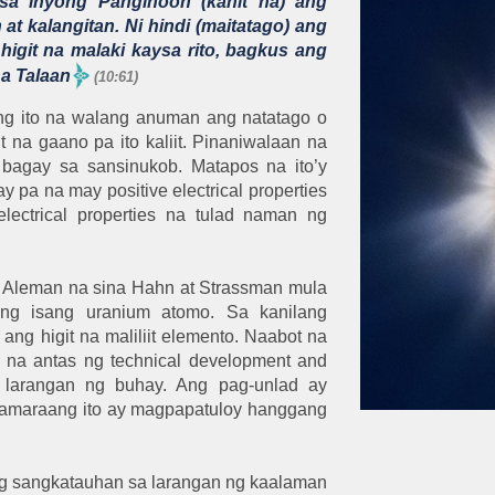
a inyong Panginoon (kahit na) ang
t kalangitan. Ni hindi (maitatago) ang
higit na malaki kaysa rito, bagkus ang
na Talaan
(10:61)
ng ito na walang anuman ang natatago o
t na gaano pa ito kaliit. Pinaniwalaan na
 bagay sa sansinukob. Matapos na ito’y
y pa na may positive electrical properties
electrical properties na tulad naman ng
Aleman na sina Hahn at Strassman mula
 ng isang uranium atomo. Sa kanilang
ang higit na maliliit elemento. Naabot na
na antas ng technical development and
g larangan ng buhay. Ang pag-unlad ay
mamaraang ito ay magpapatuloy hanggang
g sangkatauhan sa larangan ng kaalaman