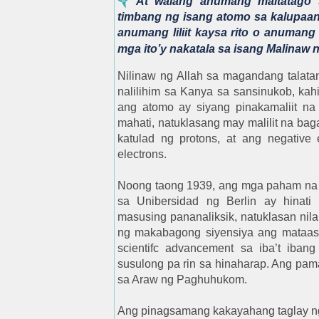
At walang anumang maitatago s
timbang ng isang atomo sa kalupaan a
anumang liliit kaysa rito o anumang 
mga ito’y nakatala sa isang Malinaw 
Nilinaw ng Allah sa magandang talata
nalilihim sa Kanya sa sansinukob, kahi
ang atomo ay siyang pinakamaliit na
mahati, natuklasang may malilit na baga
katulad ng protons, at ang negative 
electrons.
Noong taong 1939, ang mga paham na 
sa Unibersidad ng Berlin ay hinati
masusing pananaliksik, natuklasan nila 
ng makabagong siyensiya ang mataas 
scientifc advancement sa iba’t iban
susulong pa rin sa hinaharap. Ang pa
sa Araw ng Paghuhukom.
Ang pinagsamang kakayahang taglay n