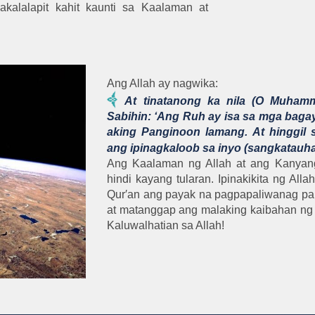
kalalapit kahit kaunti sa Kaalaman at
Ang Allah ay nagwika:
At tinatanong ka nila (O Muhamma
Sabihin: ‘Ang Ruh ay isa sa mga bagay
aking Panginoon lamang. At hinggil
ang ipinagkaloob sa inyo (sangkatauh
Ang Kaalaman ng Allah at ang Kanyan
hindi kayang tularan. Ipinakikita ng All
Qur′an ang payak na pagpapaliwanag para
at matanggap ang malaking kaibahan ng
Kaluwalhatian sa Allah!