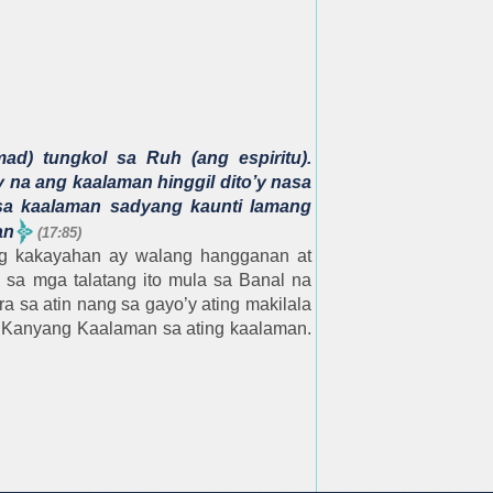
d) tungkol sa Ruh (ang espiritu).
 na ang kaalaman hinggil dito’y nasa
 sa kaalaman sadyang kaunti lamang
an
(17:85)
g kakayahan ay walang hangganan at
ah sa mga talatang ito mula sa Banal na
 sa atin nang sa gayo’y ating makilala
 Kanyang Kaalaman sa ating kaalaman.