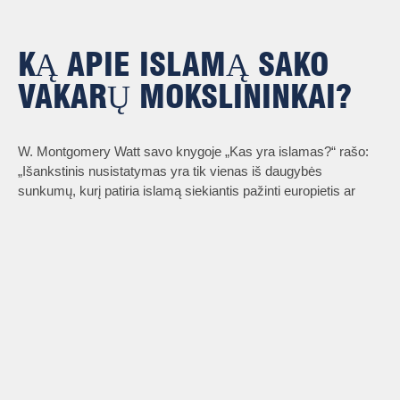
KĄ APIE ISLAMĄ SAKO
VAKARŲ MOKSLININKAI?
W. Montgomery Watt savo knygoje „Kas yra islamas?“ rašo:
„Išankstinis nusistatymas yra tik vienas iš daugybės
sunkumų, kurį patiria islamą siekiantis pažinti europietis ar
amerikietis. Bandymais apibūdinti islamą kaip Korano religiją
arba šiandienos 400 milijonų musulmonų religiją1
SKAITYTI DAUGIAU
SKAITYTI DAUGIAU