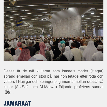
Dessa är de två kullarna som Ismaels moder (Hagar)
sprang emellan och stod på, när hon letade efter föda och
vatten. I Hajj går och springer pilgrimerna mellan dessa två
kullar (As-Safa och Al-Marwa) följande profetens sunnat
.
JAMARAAT