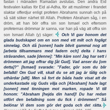
fastan i månaden Ramadan avslutas. Den andra Eid
festivalen kallas för Eid al-Adha, för att muslimer i firandet
slaktar offerdjur enligt profeten Abrahams sunnah och på
så sätt söker närhet till Allah. Profeten Abraham såg, i en
dröm, att han bör offra sin son Ismael och eftersom
profeternas drömmar är sanna, var han på väg att offra sin
son Ismael Allah (y) säger:
Och Vi gav honom det
glada budskapet om en son med ett milt och fogligt
sinnelag. Och då [sonen] hade blivit gammal nog att
[arbeta tillsammans med fadern och] delta i hans
strävanden, sade [denne]: "Min käre son! Jag har sett i
drömmen att jag offrar dig [åt Gud]. Vad anser du [om
detta]?" [Ismael] svarade: "Fader, gör som du blir
befalld! Om Gud vill, skall du se att jag är tålig och
uthärdar [allt]. Men så fort de båda hade visat att de
underkastade sig Guds vilja och [Abraham] hade lagt
[sonen] med tinningen mot marken, ropade Vi till
honom: "Abraham [hejda din hand]! Du har redan
utfört den befallning som du fick i drömmen!" Så
belönar Vi dem som gör det goda och det rätta.