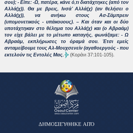
σου); - Είπε: -Ω, πατέρα, κάνε ό,τι διατάχτηκες (από τον
Αλλά(χ)). Θα με βρεις, Ινσά’ Αλλά(χ) (αν θελήσει ο
Αλλά(χ)), να ανήκω στους Ασ-Σάμπρειν
(υπομονετικούς - υπάκουους). – Και όταν και οι δύο
υποτάχτηκαν στο θέλημα του Αλλά(χ) και (ο Αβραάμ)
τον είχε βάλει με το μέτωπο καταγής, φωνάξαμε: - Ω
Αβραάμ, εκπλήρωσες το όραμά σου. Έτσι εμείς
ανταμείβουμε τους Αλ-Μουχσενείν (αγαθοεργούς - που
εκτελούν τις Εντολές Μας.
(Κοράνι 37:101-105).
ΔΗΜΟΣΙΕΎΘΗΚΕ ΑΠΌ