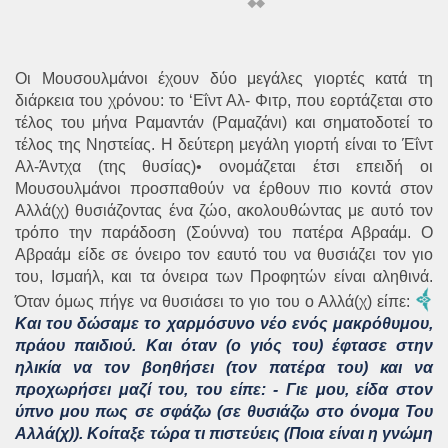
Οι Μουσουλμάνοι έχουν δύο μεγάλες γιορτές κατά τη
διάρκεια του χρόνου: το ‘Εΐντ Αλ- Φιτρ, που εορτάζεται στο
τέλος του μήνα Ραμαντάν (Ραμαζάνι) και σηματοδοτεί το
τέλος της Νηστείας. Η δεύτερη μεγάλη γιορτή είναι το Έΐντ
Αλ-Άντχα (της θυσίας)• ονομάζεται έτσι επειδή οι
Μουσουλμάνοι προσπαθούν να έρθουν πιο κοντά στον
Αλλά(χ) θυσιάζοντας ένα ζώο, ακολουθώντας με αυτό τον
τρόπο την παράδοση (Σούννα) του πατέρα Αβραάμ. Ο
Αβραάμ είδε σε όνειρο τον εαυτό του να θυσιάζει τον γιο
του, Ισμαήλ, και τα όνειρα των Προφητών είναι αληθινά.
Όταν όμως πήγε να θυσιάσει το γιο του ο Αλλά(χ) είπε:
Και του δώσαμε το χαρμόσυνο νέο ενός μακρόθυμου,
πράου παιδιού. Και όταν (ο γιός του) έφτασε στην
ηλικία να τον βοηθήσει (τον πατέρα του) και να
προχωρήσει μαζί του, του είπε: - Γιε μου, είδα στον
ύπνο μου πως σε σφάζω (σε θυσιάζω στο όνομα Του
Αλλά(χ)). Κοίταξε τώρα τι πιστεύεις (Ποια είναι η γνώμη