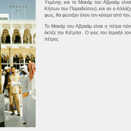
Υεμένης και το Μακάμ του Αβραάμ είναι
Κήπων του Παραδείσου), και αν ο Αλλά(χ)
φως, θα φώτιζαν όλον τον κόσμο από την
Το Μακάμ του Αβραάμ είναι η πέτρα πά
έκτιζε την Κά‘μπα . Ο γιος του Ισμαήλ το
πέτρες