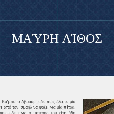
ΜΑΎΡΗ ΛΊΘΟΣ
ς Κά‘μπα ο Αβραάμ είδε πως έλειπε μία
σε από τον Ισμαήλ να ψάξει για μία πέτρα.
ρισε είδε πως ο πατέρας του είχε ήδη