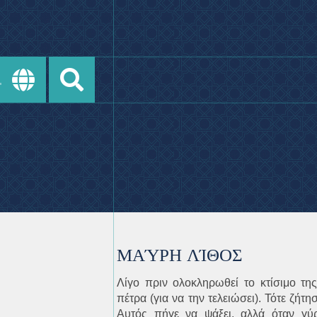
ΜΑΎΡΗ ΛΊΘΟΣ
Λίγο πριν ολοκληρωθεί το κτίσιμο τη
πέτρα (για να την τελειώσει). Τότε ζήτη
Αυτός πήγε να ψάξει, αλλά όταν γύ