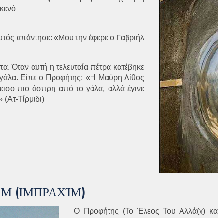
 κενό
υτός απάντησε: «Μου την έφερε ο Γαβριήλ
α. Όταν αυτή η τελευταία πέτρα κατέβηκε
 γάλα. Είπε ο Προφήτης: «Η Μαύρη Λίθος
ισο πιο άσπρη από το γάλα, αλλά έγινε
(Ατ-Τίρμιδι)
Μ (ΙΜΠΡΑΧΊΜ)
Ο Προφήτης (Το Έλεος Του Αλλά(χ) και