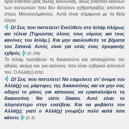
όρια εναντίον μιας άλλης κοινωνίας, ιδίως εναντίον εκείνων
των κοινωνιών που δεν δείχνουν εχθροπραξίες απέναντι
στους Μουσουλμάνους. Αυτά είναι σύμφωνα με τα θεία
λόγια:
Ω! Σεις που πιστεύετε! Εισέλθετε στο Ισλάμ πλήρως
και τέλεια (Τηρώντας όλους τους νόμους και τους
κανόνες του Ισλάμ.). Και μην ακολουθείτε τα βήματα
του Σατανά. Αυτός είναι για εσάς ένας προφανής
εχθρός.
(2: 208)
Το Ισλάμ πρεσβεύει τη δικαιοσύνη και αποκηρύττει την
αδικία, ακόμη και για εκείνους που είναι εχθρικοί απέναντί
του. Ο Αλλά(χ) είπε:
Ω! Σεις που πιστεύετε! Να επιμείνετε στ’ όνομα του
Αλλά(χ) ως μάρτυρες της δικαιοσύνης και να μην σας
οδηγεί το μίσος για κάποιους να εγκαταλείψετε τη
δικαιοσύνη. Να είστε δίκαιοι. Αυτό είναι το
πλησιέστερο στην ευσέβεια. Και να φοβάστε τον
Αλλά(χ), γιατί ο Αλλά(χ) γνωρίζει πολύ καλά όσα
κάνετε.
(5: 8)