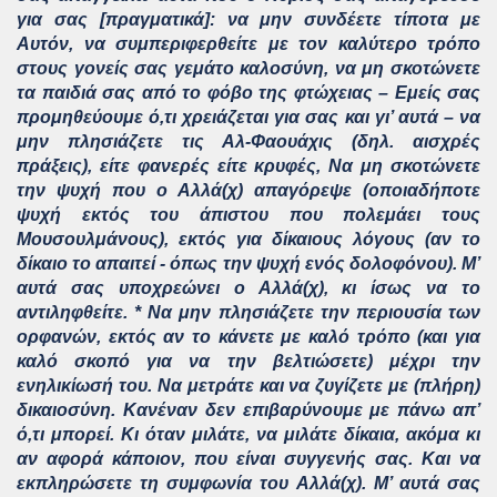
για σας [πραγματικά]: να μην συνδέετε τίποτα με
Αυτόν, να συμπεριφερθείτε με τον καλύτερο τρόπο
στους γονείς σας γεμάτο καλοσύνη, να μη σκοτώνετε
τα παιδιά σας από το φόβο της φτώχειας – Εμείς σας
προμηθεύουμε ό,τι χρειάζεται για σας και γι’ αυτά – να
μην πλησιάζετε τις Αλ-Φαουάχις (δηλ. αισχρές
πράξεις), είτε φανερές είτε κρυφές, Να μη σκοτώνετε
την ψυχή που ο Αλλά(χ) απαγόρεψε (οποιαδήποτε
ψυχή εκτός του άπιστου που πολεμάει τους
Μουσουλμάνους), εκτός για δίκαιους λόγους (αν το
δίκαιο το απαιτεί - όπως την ψυχή ενός δολοφόνου). Μ’
αυτά σας υποχρεώνει ο Αλλά(χ), κι ίσως να το
αντιληφθείτε. * Να μην πλησιάζετε την περιουσία των
ορφανών, εκτός αν το κάνετε με καλό τρόπο (και για
καλό σκοπό για να την βελτιώσετε) μέχρι την
ενηλικίωσή του. Να μετράτε και να ζυγίζετε με (πλήρη)
δικαιοσύνη. Κανέναν δεν επιβαρύνουμε με πάνω απ’
ό,τι μπορεί. Κι όταν μιλάτε, να μιλάτε δίκαια, ακόμα κι
αν αφορά κάποιον, που είναι συγγενής σας. Και να
εκπληρώσετε τη συμφωνία του Αλλά(χ). Μ’ αυτά σας