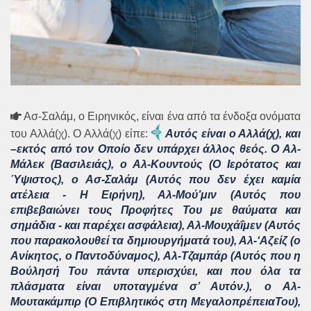
Ασ-Σαλάμ, ο Ειρηνικός, είναι ένα από τα ένδοξα ονόματα
του Αλλά(χ). Ο Αλλά(χ) είπε:
Αυτός είναι ο Αλλά(χ), και
–εκτός από τον Οποίο δεν υπάρχει άλλος θεός. Ο Αλ-
Μάλεκ (Βασιλειάς), ο Αλ-Κουντούς (Ο Ιερότατος και
Ύψιστος), ο Ασ-Σαλάμ (Αυτός που δεν έχει καμία
ατέλεια - Η Ειρήνη), Αλ-Μού’μιν (Αυτός που
επιβεβαιώνει τους Προφήτες Του με θαύματα και
σημάδια - και παρέχει ασφάλεια), Αλ-Μουχάΐμεν (Αυτός
που παρακολουθεί τα δημιουργήματά του), Αλ-‘Αζείζ (ο
Ανίκητος, ο Παντοδύναμος), Αλ-Τζαμπάρ (Αυτός που η
Βούλησή Του πάντα υπερισχύει, και που όλα τα
πλάσματα είναι υποταγμένα σ’ Αυτόν.), ο Αλ-
Μουτακάμπιρ (Ο Επιβλητικός στη ΜεγαλοπρέπειαΤου),