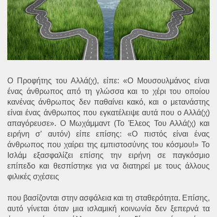
Ο Προφήτης του Αλλά(χ), είπε: «Ο Μουσουλμάνος είναι
ένας άνθρωπος από τη γλώσσα και το χέρι του οποίου
κανένας άνθρωπος δεν παθαίνει κακό, και ο μετανάστης
είναι ένας άνθρωπος που εγκατέλειψε αυτά που ο Αλλά(χ)
απαγόρευσε». Ο Μωχάμμαντ (Το Έλεος Του Αλλά(χ) και
ειρήνη σ’ αυτόν) είπε επίσης: «Ο πιστός είναι ένας
άνθρωπος που χαίρει της εμπιστοσύνης του κόσμου!» Το
Ισλάμ εξασφαλίζει επίσης την ειρήνη σε παγκόσμιο
επίπεδο και θεσπίστηκε για να διατηρεί με τους άλλους
φιλικές σχέσεις
που βασίζονται στην ασφάλεια και τη σταθερότητα. Επίσης,
αυτό γίνεται όταν μια ισλαμική κοινωνία δεν ξεπερνά τα