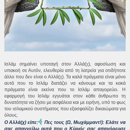
Ισλάμ σημαίνει υποταγή στον Αλλά(χ), αφοσίωση και
υπακοή σε Αυτόν, ελευθερία από τη λατρεία για οτιδήποτε
άλλο που δεν είναι ο Αλλά(χ). Τα καλά πράγματα είναι μόνο
αυτά που το Ισλάμ διατάζει να κάνουμε και τα κακά
πράγματα είναι εκείνα που το Ισλάμ απαγορεύει. Η
εφαρμογή του Ισλάμ εγγυάται στον κάθε άνθρωπο τη
δυνατότητα να ζήσει με ασφάλεια και με ειρήνη, υπό το φως
του ισλαμικού συστήματος που εξασφαλίζει δικαιώματα για
όλους.
Ο Αλλά(χ) είπε:
Πες τους (Ω, Μωχάμμαντ!): Ελάτε να
σας απαγγείλω αυτά που ο Κύριός σας απαγόρευσε