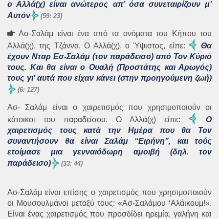
ο Αλλά(χ) είναι ανώτερος απ’ όσα συνεταιρίζουν μ’
Αυτόν
(59: 23)
Ασ-Σαλάμ είναι ένα από τα ονόματα του Κήπου του
Αλλά(χ), της Τζάννα. Ο Αλλά(χ), ο Ύψιστος, είπε:
Θα
έχουν Νταρ Εσ-Σαλάμ (τον παράδεισο) από Τον Κύριό
τους. Και θα είναι ο Ουαλή (Προστάτης και Αρωγός)
τους γι’ αυτά που είχαν κάνει (στην προηγούμενη ζωή)
(6: 127)
Ασ- Σαλάμ είναι ο χαιρετισμός που χρησιμοποιούν οι
κάτοικοι του παραδείσου. Ο Αλλά(χ) είπε:
Ο
χαιρετισμός τους κατά την Ημέρα που θα Τον
συναντήσουν θα είναι Σαλάμ “Ειρήνη”, και τούς
ετοίμασε μια γενναιόδωρη αμοιβή (δηλ. τον
παράδεισο)
(33: 44)
Ασ-Σαλάμ είναι επίσης ο χαιρετισμός που χρησιμοποιούν
οι Μουσουλμάνοι μεταξύ τους: «Ασ-Σαλάμου ‘Αλάικουμ!».
Είναι ένας χαιρετισμός που προσδίδει ηρεμία, γαλήνη και