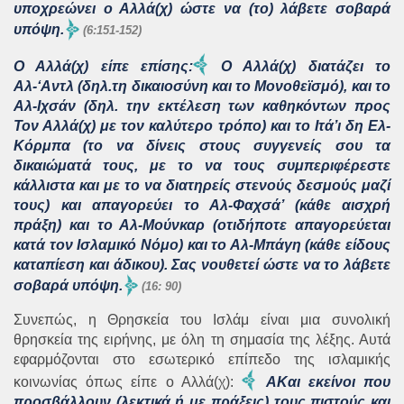
υποχρεώνει ο Αλλά(χ) ώστε να (το) λάβετε σοβαρά
υπόψη.
(6:151-152)
Ο Αλλά(χ) είπε επίσης:
Ο Αλλά(χ) διατάζει το
Αλ-‘Αντλ (δηλ.τη δικαιοσύνη και το Μονοθεϊσμό), και το
Αλ-Ιχσάν (δηλ. την εκτέλεση των καθηκόντων προς
Τον Αλλά(χ) με τον καλύτερο τρόπο) και το Ιτά’ι δη Ελ-
Κόρμπα (το να δίνεις στους συγγενείς σου τα
δικαιώματά τους, με το να τους συμπεριφέρεστε
κάλλιστα και με το να διατηρείς στενούς δεσμούς μαζί
τους) και απαγορεύει το Αλ-Φαχσά’ (κάθε αισχρή
πράξη) και το Αλ-Μούνκαρ (οτιδήποτε απαγορεύεται
κατά τον Ισλαμικό Νόμο) και το Αλ-Μπάγη (κάθε είδους
καταπίεση και άδικου). Σας νουθετεί ώστε να το λάβετε
σοβαρά υπόψη.
(16: 90)
Συνεπώς, η Θρησκεία του Ισλάμ είναι μια συνολική
θρησκεία της ειρήνης, με όλη τη σημασία της λέξης. Αυτά
εφαρμόζονται στο εσωτερικό επίπεδο της ισλαμικής
κοινωνίας όπως είπε ο Αλλά(χ):
AΚαι εκείνοι που
προσβάλλουν (λεκτικά ή με πράξεις) τους πιστούς και