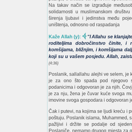
Na takav način se izgrađuje međusob
solidarnosti u muslimanskom društvu 
širenja ljubavi i jedinstva među poj
uništenja, odnosno od raspadanja
Kaže Allah (y):
“I Allahu se klanjaj
roditeljima dobročinstvo činite, i 
komšijama, bližnjim, i komšijama dalj
koji su u vašem posjedu. Allah, zaista
(4:36)
Poslanik, sallallahu alejhi ve selem, je
je za ono što spada pod njegovo sta
podanicima i odgovoran je za njih. Čovj
je za nju, žena je čuvar kuće svoga mu
imovine svoga gospodara i odgovoran je
Čak i putevi, na kojima se ljudi kreću i 
poštuju. Poslanik islama, Muhammed, sal
pažljivi i držite se podalje od sjede
Poslaniče, nemamo drugog mjesta za okup