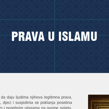
PRAVA U ISLAMU
 da daju ljudima njihova legitimna prava.
a, djeci i susjedima se poklanja posebna
nim i posebnim ulogama na ovome svijetu.