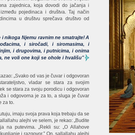
na zajednica, koja dovodi do jačanja i
između pojedinaca i društva. Taj način
edincima u društvu sprečava društvo od
te i nikoga Njemu ravnim ne smatrajte! A
rođacima, i siročadi, i siromasima, i
njim, i drugovima, i putnicima, i onima
, ne voli one koji se ohole i hvališu”
 kazao: „Svako od vas je čuvar i odgovoran
rateljstvo, vladar se stara za svojim
ek se stara za svoju porodicu i odgovoran
ža i odgovorna je za to, a sluga je čuvar
 za to.
putuju, imaju svoja prava koja trebaju da se
lallahu alejhi ve selem, je rekao: „Budite
nja na putevima. „Rekli su: „O Allahovе
ljanje i razgovor.” On, sallallahu alejhi