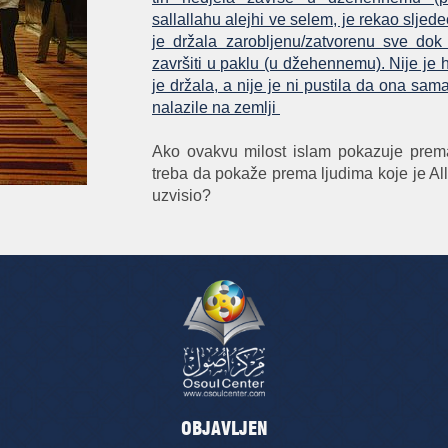
sallallahu alejhi ve selem, je rekao slje
je držala zarobljenu/zatvorenu sve do
završiti u paklu (u džehennemu). Nije je h
je držala, a nije je ni pustila da ona sama
nalazile na zemlji
Ako ovakvu milost islam pokazuje prema
treba da pokaže prema ljudima koje je All
uzvisio?
OBJAVLJEN