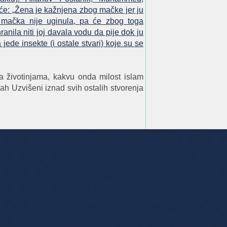
deće: „Žena je kažnjena zbog mačke jer ju
k mačka nije uginula, pa će zbog toga
ranila niti joj davala vodu da pije dok ju
 jede insekte (i ostale stvari) koje su se
 životinjama, kakvu onda milost islam
ah Uzvišeni iznad svih ostalih stvorenja