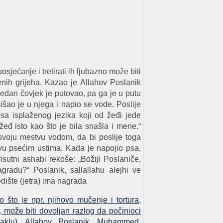
osjećanje i tretirati ih ljubazno može biti
enih grijeha. Kazao je Allahov Poslanik
edan čovjek je putovao, pa ga je u putu
išao je u njega i napio se vode. Poslije
sa isplaženog jezika koji od žeđi jede
žeđ isto kao što je bila snašla i mene.“
svoju mestvu vodom, da bi poslije toga
vu psećim ustima. Kada je napojio psa,
isutni ashabi rekoše: „Božiji Poslaniče,
gradu?“ Poslanik, sallallahu alejhi ve
dište (jetra) ima nagrada
o što je npr. njihovo mučenje i tortura,
, može biti dovoljan razlog da počinioci
aklu). Allahov Poslanik, Muhammed,