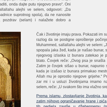
diti, onda dajte putu njegovo pravo“. Oni
llallahu alejhi ve selem, odgovori: „Da
padnice suprotnog spola), da ne nanosite
a pozdrav (selam) i nalažete dobro a
Čak i životinje imaju prava. Pokazati im su
razlog da se postigne oproštenje počinj
Muhammed, sallallahu alejhi ve selem: „J
spopala jaka žeđ, kada je našao bunar, s
njegovog izlaska iz bunara zatekao je p
blato. Čovjek reče: „Ovog psa je snašla 
Zatim je čovjek sišao u bunar, napunio 
kada je izašao iz bunara primakao mest
Allah mu je oprostio njegove grijehe.“ Pr
zar mi i u usluzi životinjama imamo na
selem, reče: „U svakom što ima vlažno sre
Prema islamu, zlostavljanje životinja, ka
zatim njihovo ograničavanje hrane i pića
tih nedjela završe u džehennemu (p