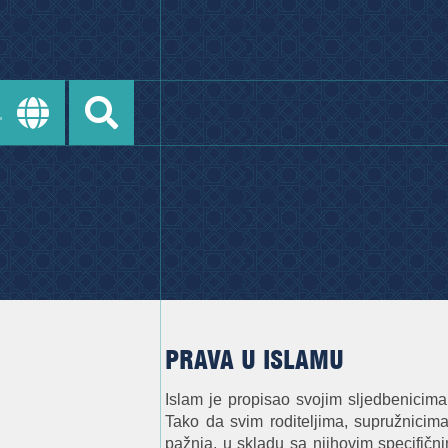
PRAVA U ISLAMU
Islam je propisao svojim sljedbenicima
Tako da svim roditeljima, supružnicim
pažnja, u skladu sa njihovim specifič