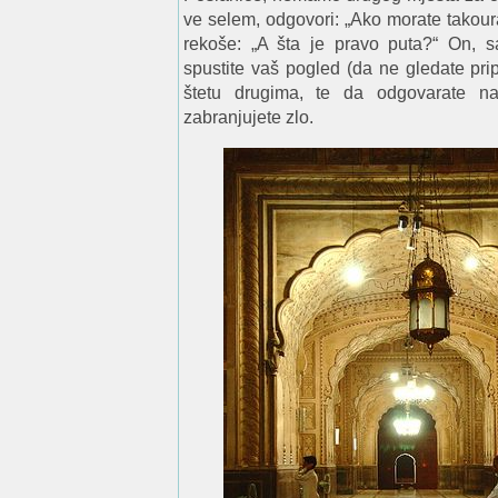
ve selem, odgovori: „Ako morate takoura
rekoše: „A šta je pravo puta?“ On, sa
spustite vaš pogled (da ne gledate pri
štetu drugima, te da odgovarate n
zabranjujete zlo.