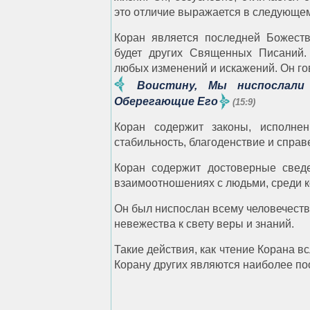
это отличие выражается в следующе
Коран является последней Божеств
будет других Священных Писаний.
любых изменений и искажений. Он го
Воистину, Мы ниспослали 
Оберегающие Его
(15:9)
Коран содержит законы, исполнен
стабильность, благоденствие и спра
Коран содержит достоверные свед
взаимоотношениях с людьми, среди 
Он был ниспослан всему человечеству
невежества к свету веры и знаний.
Такие действия, как чтение Корана вс
Корану других являются наиболее п