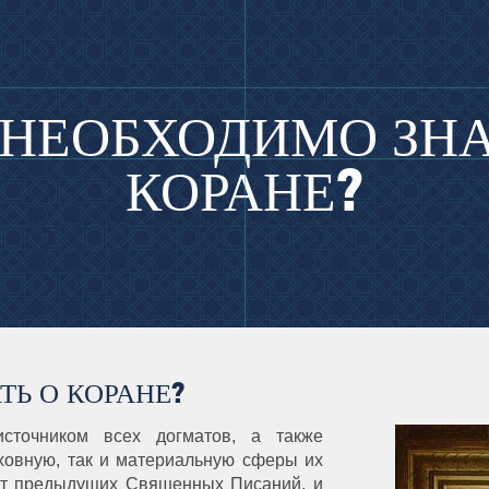
 НЕОБХОДИМО ЗНА
КОРАНЕ?
ТЬ О КОРАНЕ?
сточником всех догматов, а также
ховную, так и материальную сферы их
 от предыдущих Священных Писаний, и