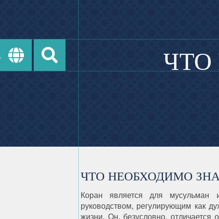
ЧТО
ЧТО НЕОБХОДИМО ЗНА
Коран является для мусульман и
руководством, регулирующим как ду
жизни. Он, безусловно, отличается