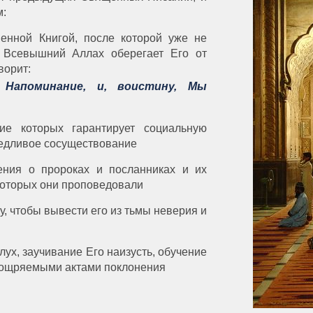
м:
енной Книгой, после которой уже не
 Всевышний Аллах оберегает Его от
ворит:
Напоминание, и, воистину, Мы
ие которых гарантирует социальную
ведливое сосуществование
ения о пророках и посланниках и их
которых они проповедовали
, чтобы вывести его из тьмы неверия и
лух, заучивание Его наизусть, обучение
оощряемыми актами поклонения