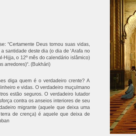
e: “Certamente Deus tornou suas vidas,
a santidade deste dia (o dia de ‘Arafa no
l-Hijja, o 12º mês do calendário islâmico)
s arredores)“. (Bukhári)
hes diga quem é o verdadeiro crente? A
inheiro e vidas. O verdadeiro muçulmano
ros estão seguros. O verdadeiro lutador
orça contra os anseios interiores de seu
dadeiro migrante (aquele que deixa uma
terra de crença) é aquele que deixa de
ibban