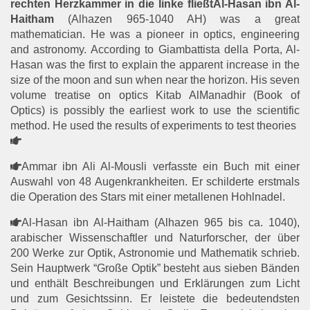
rechten Herzkammer in die linke fließtAl-Hasan ibn Al-
Haitham
(Alhazen 965-1040 AH) was a great
mathematician. He was a pioneer in optics, engineering
and astronomy. According to Giambattista della Porta, Al-
Hasan was the first to explain the apparent increase in the
size of the moon and sun when near the horizon. His seven
volume treatise on optics Kitab AlManadhir (Book of
Optics) is possibly the earliest work to use the scientific
method. He used the results of experiments to test theories
Ammar ibn Ali Al-Mousli verfasste ein Buch mit einer
Auswahl von 48 Augenkrankheiten. Er schilderte erstmals
die Operation des Stars mit einer metallenen Hohlnadel.
Al-Hasan ibn Al-Haitham (Alhazen 965 bis ca. 1040),
arabischer Wissenschaftler und Naturforscher, der über
200 Werke zur Optik, Astronomie und Mathematik schrieb.
Sein Hauptwerk “Große Optik” besteht aus sieben Bänden
und enthält Beschreibungen und Erklärungen zum Licht
und zum Gesichtssinn. Er leistete die bedeutendsten